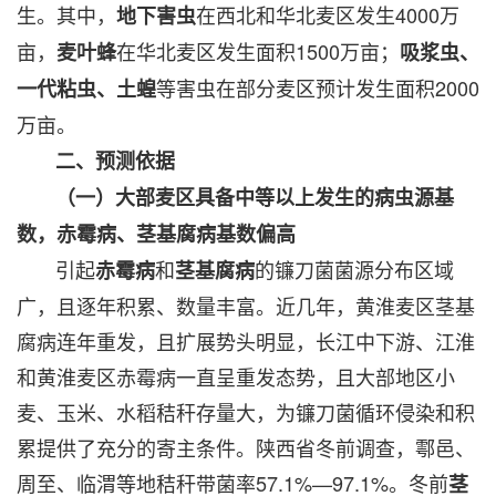
生。其中，
在西北和华北麦区发生4000万
地下害虫
亩，
在华北麦区发生面积1500万亩；
麦叶蜂
吸浆虫、
等害虫在部分麦区预计发生面积2000
一代粘虫、土蝗
万亩。
二、预测依据
（一）大部麦区具备中等以上发生的病虫源基
数，赤霉病、茎基腐病基数偏高
引起
和
的镰刀菌菌源分布区域
赤霉病
茎基腐病
广，且逐年积累、数量丰富。近几年，黄淮麦区茎基
腐病连年重发，且扩展势头明显，长江中下游、江淮
和黄淮麦区赤霉病一直呈重发态势，且大部地区小
麦、玉米、水稻秸秆存量大，为镰刀菌循环侵染和积
累提供了充分的寄主条件。陕西省冬前调查，鄠邑、
周至、临渭等地秸秆带菌率57.1%—97.1%。冬前
茎