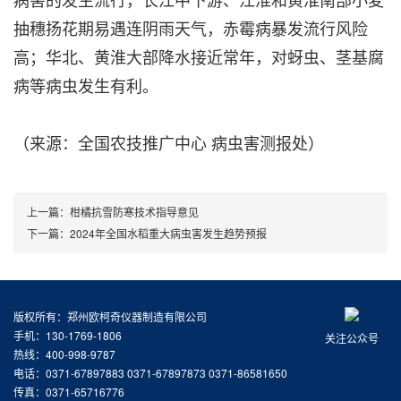
抽穗扬花期易遇连阴雨天气，赤霉病暴发流行风险
高；华北、黄淮大部降水接近常年，对蚜虫、茎基腐
病等病虫发生有利。
（来源：全国农技推广中心 病虫害测报处）
上一篇：
柑橘抗雪防寒技术指导意见
下一篇：
2024年全国水稻重大病虫害发生趋势预报
版权所有：郑州欧柯奇仪器制造有限公司
手机：130-1769-1806
关注公众号
热线：400-998-9787
电话：0371-67897883 0371-67897873 0371-86581650
传真：0371-65716776