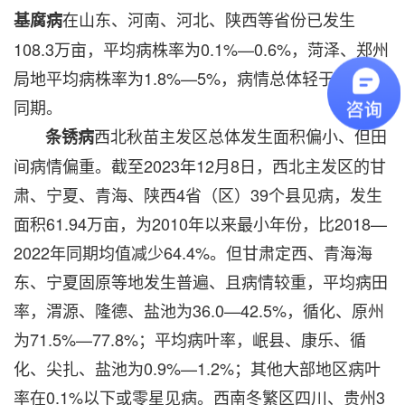
在山东、河南、河北、陕西等省份已发生
基腐病
108.3万亩，平均病株率为0.1%—0.6%，菏泽、郑州
局地平均病株率为1.8%—5%，病情总体轻于2022年
同期。
西北秋苗主发区总体发生面积偏小、但田
条锈病
间病情偏重。截至2023年12月8日，西北主发区的甘
肃、宁夏、青海、陕西4省（区）39个县见病，发生
面积61.94万亩，为2010年以来最小年份，比2018—
2022年同期均值减少64.4%。但甘肃定西、青海海
东、宁夏固原等地发生普遍、且病情较重，平均病田
率，渭源、隆德、盐池为36.0—42.5%，循化、原州
为71.5%—77.8%；平均病叶率，岷县、康乐、循
化、尖扎、盐池为0.9%—1.2%；其他大部地区病叶
率在0.1%以下或零星见病。西南冬繁区四川、贵州3