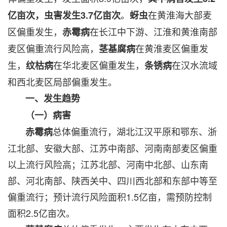
。
在黄淮海大部麦
亿亩次，虫害发生3.7亿亩次
蚜虫
区偏重发生，
在长江中下游、江淮和黄淮南部
赤霉病
麦区偏重流行风险高，
在黄淮麦区偏重发
茎基腐病
生，
在华北麦区偏重发生，
在汉水流域
纹枯病
条锈病
和西北麦区局部偏重发生。
一、发生趋势
（一）病害
总体偏重流行，湖北江汉平原和鄂东、浙
赤霉病
江北部、安徽大部、江苏中南部、河南南部麦区偏重
以上流行风险高；江苏北部、河南中北部、山东南
部、河北南部、陕西关中、四川西北部和东部中等至
偏重流行；预计流行风险面积1.5亿亩，需预防控制
面积2.5亿亩次。