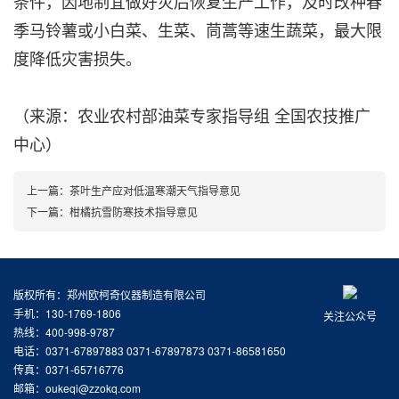
条件，因地制宜做好灾后恢复生产工作，及时改种春
季马铃薯或小白菜、生菜、茼蒿等速生蔬菜，最大限
度降低灾害损失。
（来源：农业农村部油菜专家指导组 全国农技推广
中心）
上一篇：
茶叶生产应对低温寒潮天气指导意见
下一篇：
柑橘抗雪防寒技术指导意见
版权所有：郑州欧柯奇仪器制造有限公司
手机：130-1769-1806
关注公众号
热线：400-998-9787
电话：0371-67897883 0371-67897873 0371-86581650
传真：0371-65716776
邮箱：oukeqi@zzokq.com