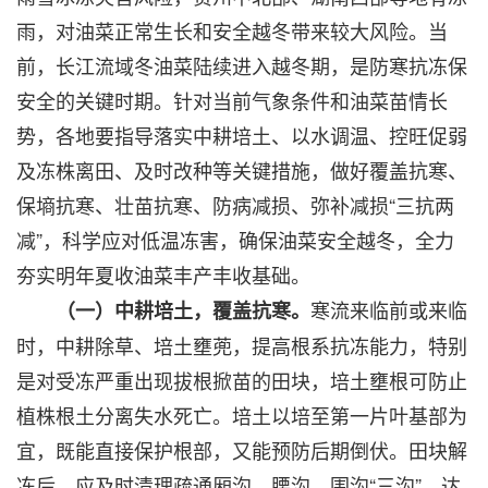
雨，对油菜正常生长和安全越冬带来较大风险。当
前，长江流域冬油菜陆续进入越冬期，是防寒抗冻保
安全的关键时期。针对当前气象条件和油菜苗情长
势，各地要指导落实中耕培土、以水调温、控旺促弱
及冻株离田、及时改种等关键措施，做好覆盖抗寒、
保墒抗寒、壮苗抗寒、防病减损、弥补减损“三抗两
减”，科学应对低温冻害，确保油菜安全越冬，全力
夯实明年夏收油菜丰产丰收基础。
寒流来临前或来临
（一）中耕培土，覆盖抗寒。
时，中耕除草、培土壅蔸，提高根系抗冻能力，特别
是对受冻严重出现拔根掀苗的田块，培土壅根可防止
植株根土分离失水死亡。培土以培至第一片叶基部为
宜，既能直接保护根部，又能预防后期倒伏。田块解
冻后，应及时清理疏通厢沟、腰沟、围沟“三沟”，达