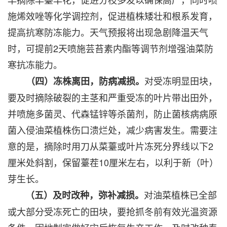
施烯效唑等化学调控剂，促进植株矮壮和根系发育，
提高抗寒防冻能力。天气预报将出现急剧降温天气
时，可提前2天喷施芸苔素内酯等调节剂增强油菜防
寒抗冻能力。
对受冻明显田块，
（四）冻株离田，防病减损。
要及时摘除破裂的主茎和严重受冻的叶片带出田外，
并喷施多菌灵、代森锰锌等杀菌剂，防止菌核病病原
菌入侵油菜植株伤口溃烂处，减少病害发生。需要注
意的是，摘除时用刀从菜薹或叶片冻死分界线以下2
厘米处斜割，保留薹茬10厘米左右，以利于新（叶）
芽生长。
对油菜植株已全部
（五）及时改种，弥补减损。
或大部分受冻死亡的田块，要抢抓冬前有效光温资源