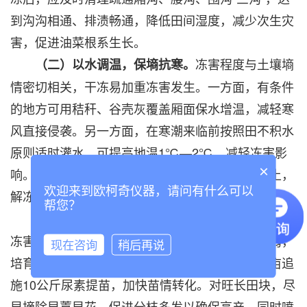
到沟沟相通、排渍畅通，降低田间湿度，减少次生灾
害，促进油菜根系生长。
冻害程度与土壤墒
（二）以水调温，保墒抗寒。
情密切相关，干冻易加重冻害发生。一方面，有条件
的地方可用秸秆、谷壳灰覆盖厢面保水增温，减轻寒
风直接侵袭。另一方面，在寒潮来临前按照田不积水
原则适时灌水，可提高地温1℃—2℃，减轻冻害影
×
响。需要注意的是，浇水后外露的根基需重新培土，
欢迎来到欧柯奇仪器，请问有什么可以
解冻后应及时清沟排水，以免因渍水伤根。
帮您？
培育壮苗是抗低温
（三）控旺促弱，壮苗抗寒。
冻害最直接有效的措施，坚持分类管理，控旺促弱，
现在咨询
稍后再说
培育壮苗。对晚播弱苗，结合中耕松土，在根部亩追
施10公斤尿素提苗，加快苗情转化。对旺长田块，尽
早摘除早薹早花，促进分枝多发以确保高产，同时喷